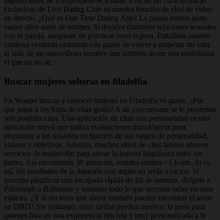
alguien antes de comprometerse a nada. Una de las características
exclusivas de Live Dating Club es nuestra función de chat de vídeo
en directo. ¿Qué es Our Time Dating App? La pareja estuvo junta
varios años antes de romper. Si decides mantener relaciones sexuales
con tu pareja, asegúrate de practicar sexo seguro. Datallista amable
cariñosa centrada optimista con ganas de volver a empezar mi vida
al lado de un maravilloso hombre que también desee una estabilidad
el que no no se.
Buscar mujeres solteras en filadelfia
En Wuopo buscar y conocer mujeres en Filadelfia es gratis. ¿Por
qué jugar a los Sims de citas gratis? A un concursante se le presentan
seis posibles citas. Una aplicación de citas con personalidad es una
aplicación móvil que utiliza evaluaciones psicológicas para
emparejar a los usuarios en función de sus rasgos de personalidad,
valores y objetivos. Además, muchos sitios de citas latinos ofrecen
servicios de traducción para salvar la barrera lingüística entre las
partes. Así encontrarás 30 anuncios, estados unidos - 1.6 mts. Si es
así, los resultados de la datación con argón no serán exactos. Si
necesita planificar una escapada rápida de fin de semana, dirígete a
Pittsburgh o Baltimore y tenemos todo lo que necesita saber en esos
enlaces. ¿Y si decimos que ahora también puedes encontrar el amor
en DBD? Sin embargo, estas tarifas pueden merecer la pena para
quienes buscan una experiencia discreta y muy personalizada a la