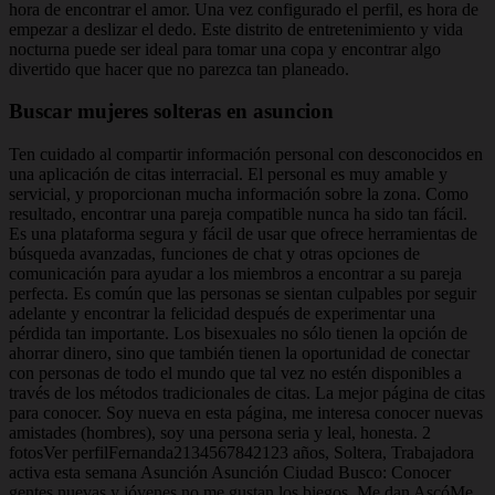
hora de encontrar el amor. Una vez configurado el perfil, es hora de
empezar a deslizar el dedo. Este distrito de entretenimiento y vida
nocturna puede ser ideal para tomar una copa y encontrar algo
divertido que hacer que no parezca tan planeado.
Buscar mujeres solteras en asuncion
Ten cuidado al compartir información personal con desconocidos en
una aplicación de citas interracial. El personal es muy amable y
servicial, y proporcionan mucha información sobre la zona. Como
resultado, encontrar una pareja compatible nunca ha sido tan fácil.
Es una plataforma segura y fácil de usar que ofrece herramientas de
búsqueda avanzadas, funciones de chat y otras opciones de
comunicación para ayudar a los miembros a encontrar a su pareja
perfecta. Es común que las personas se sientan culpables por seguir
adelante y encontrar la felicidad después de experimentar una
pérdida tan importante. Los bisexuales no sólo tienen la opción de
ahorrar dinero, sino que también tienen la oportunidad de conectar
con personas de todo el mundo que tal vez no estén disponibles a
través de los métodos tradicionales de citas. La mejor página de citas
para conocer. Soy nueva en esta página, me interesa conocer nuevas
amistades (hombres), soy una persona seria y leal, honesta. 2
fotosVer perfilFernanda2134567842123 años, Soltera, Trabajadora
activa esta semana Asunción Asunción Ciudad Busco: Conocer
gentes nuevas y jóvenes no me gustan los biegos. Me dan AscóMe