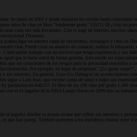
ar. Se lanzó en 2001 y desde entonces ha crecido hasta convertirse en
jores sitios de citas en línea "totalmente gratis" (2021) 🧐 ¿Aún no pue
tes sean cada vez más frecuentes. Con el auge de Internet, muchos sitios
 Internacional Thomson.
qui podras ligar en nuestro canal de encuentros, noviazgos y citas en Di
estro chat. Puede crear su anuncio de contacto, realizar la búsqueda, 
e. Usted quiere trabajar con un servicio que tenga experiencia y sea fiab
te igual que lo haría usted de forma gratuita. Esto puede ser especialme
án que ser conscientes de los riesgos para la privacidad asociados a com
discriminación. Por ejemplo, en lugar de preguntar "¿Le gusta viajar?",
ma y sus intereses. En general, Gays Go Dating es un acontecimiento em
bro sigue a Lara Jean, que escribe cartas de amor a todos sus enamorado
 by jazmin3ayala-648337. El libro de las 100 citas pdf gratis 1.4M vis
se casó con el ex jugador de la NBA Lamar Odom en 2009 tras un romanc
do al jugador diseñar su propio avatar que refleje sus intereses y persona
ha, es que hay pareja. También permiten a los miembros chatear entre sí 