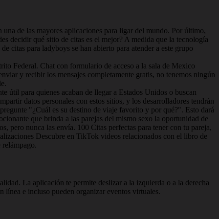
 una de las mayores aplicaciones para ligar del mundo. Por último,
des decidir qué sitio de citas es el mejor? A medida que la tecnología
 de citas para ladyboys se han abierto para atender a este grupo
strito Federal. Chat con formulario de acceso a la sala de Mexico
enviar y recibir los mensajes completamente gratis, no tenemos ningún
le.
nte útil para quienes acaban de llegar a Estados Unidos o buscan
partir datos personales con estos sitios, y los desarrolladores tendrán
 pregunte "¿Cuál es su destino de viaje favorito y por qué?". Esto dará
ocionante que brinda a las parejas del mismo sexo la oportunidad de
s, pero nunca las envía. 100 Citas perfectas para tener con tu pareja,
ualizaciones Descubre en TikTok videos relacionados con el libro de
e relámpago.
lidad. La aplicación te permite deslizar a la izquierda o a la derecha
en línea e incluso pueden organizar eventos virtuales.