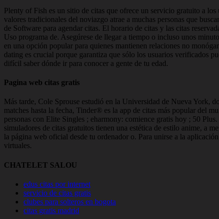
Plenty of Fish es un sitio de citas que ofrece un servicio gratuito a 
valores tradicionales del noviazgo atrae a muchas personas que buscan
de Software para agendar citas. El horario de citas y las citas reserva
Uso programa de. Asegúrese de llegar a tiempo o incluso unos minutos
en una opción popular para quienes mantienen relaciones no monógamas
dating es crucial porque garantiza que sólo los usuarios verificados 
difícil saber dónde ir para conocer a gente de tu edad.
Pagina web citas gratis
Más tarde, Cole Sprouse estudió en la Universidad de Nueva York, d
matches hasta la fecha, Tinder® es la app de citas más popular del mu
personas con Elite Singles ; eharmony: comience gratis hoy ; 50 Plus
simuladores de citas gratuitos tienen una estética de estilo anime, a m
la página web oficial desde tu ordenador o. Para unirse a la aplicació
virtuales.
CHATELET SALOU
edus citas por internet
servicio de citas gratis
clubes para solteros en bogota
citas gratis madrid