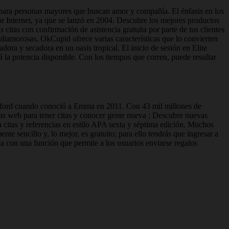
as para personas mayores que buscan amor y compañía. El énfasis en los
por Internet, ya que se lanzó en 2004. Descubre los mejores productos
 citas con confirmación de asistencia gratuita por parte de tus clientes
liamorosas, OkCupid ofrece varias características que lo convierten
a y secadora en un oasis tropical. El inicio de sesión en Elite
á la potencia disponible. Con los tiempos que corren, puede resultar
Oxford cuando conoció a Emma en 2011. Con 43 mil millones de
nas web para tener citas y conocer gente nueva ; Descubre nuevas
 citas y referencias en estilo APA sexta y séptima edición. Muchos
te sencillo y, lo mejor, es gratuito; para ello tendrás que ingresar a
ta con una función que permite a los usuarios enviarse regalos