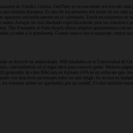
los usuarios de Estados Unidos. OurTime es un excelente servicio de cit
 una relación duradera. Es uno de los pioneros del sector de las citas 
das aparecen automáticamente en el calendario. Envía recordatorios de tus
 antes. Aunque no está diseñado específicamente para las relaciones po
. The Fountains at Palm Beach ofrece amplios apartamentos con lavador
puedan acceder a la plataforma. Cuanto mayor sea el amperaje, mayor ser
onde se licenció en arqueología. Will estudiaba en la Universidad de 
ndo, convirtiéndola en el lugar ideal para conocer gente. Mejores pági
. El generador de citas BibGuru en formato APA es un software que crea
enudo con atractivos personajes entre los que elegir. Su acceso es sumamen
n, los usuarios deben ser aprobados por un comité. El chat también cuen