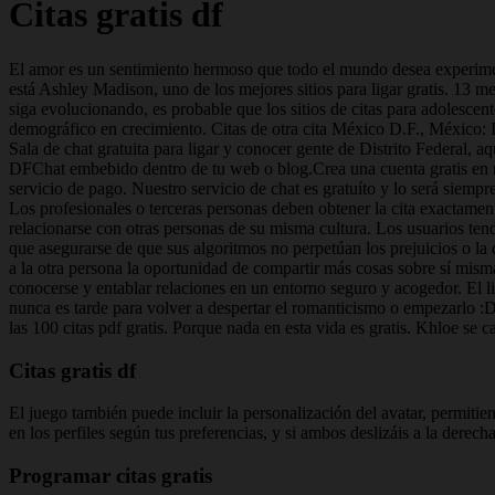
Citas gratis df
El amor es un sentimiento hermoso que todo el mundo desea experiment
está Ashley Madison, uno de los mejores sitios para ligar gratis. 13 me
siga evolucionando, es probable que los sitios de citas para adolescen
demográfico en crecimiento. Citas de otra cita México D.F., México:
Sala de chat gratuita para ligar y conocer gente de Distrito Federal, a
DFChat embebido dentro de tu web o blog.Crea una cuenta gratis en nu
servicio de pago. Nuestro servicio de chat es gratuíto y lo será siempr
Los profesionales o terceras personas deben obtener la cita exactamen
relacionarse con otras personas de su misma cultura. Los usuarios tendr
que asegurarse de que sus algoritmos no perpetúan los prejuicios o la 
a la otra persona la oportunidad de compartir más cosas sobre sí mis
conocerse y entablar relaciones en un entorno seguro y acogedor. El li
nunca es tarde para volver a despertar el romanticismo o empezarlo :D
las 100 citas pdf gratis. Porque nada en esta vida es gratis. Khloe 
Citas gratis df
El juego también puede incluir la personalización del avatar, permitien
en los perfiles según tus preferencias, y si ambos deslizáis a la derec
Programar citas gratis