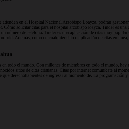
 atienden en el Hospital Nacional Arzobispo Loayza, podrán gestionar s
et. Cómo solicitar citas para el hospital arzobispo loayza. Tinder es una
 o un número de teléfono. Tinder es una aplicación de citas muy popular
ndroid. Además, como en cualquier sitio o aplicación de citas en línea,
huahua
ios en todo el mundo. Con millones de miembros en todo el mundo, hay 
ocidos sitios de citas cristianas. Citas por internet comunícate al mo
de que derechohabientes de ingresar al momento de. La programación y tr