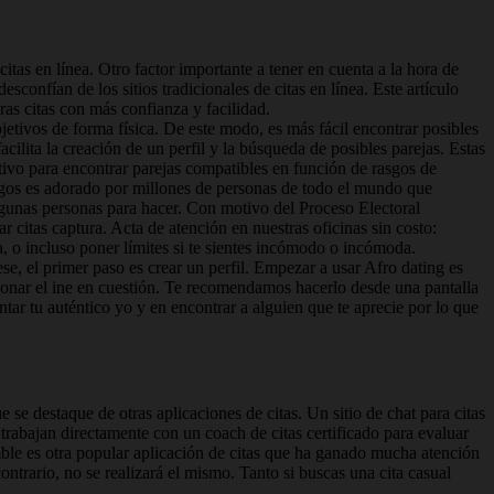
itas en línea. Otro factor importante a tener en cuenta a la hora de
esconfían de los sitios tradicionales de citas en línea. Este artículo
ras citas con más confianza y facilidad.
etivos de forma física. De este modo, es más fácil encontrar posibles
cilita la creación de un perfil y la búsqueda de posibles parejas. Estas
stivo para encontrar parejas compatibles en función de rasgos de
uegos es adorado por millones de personas de todo el mundo que
lgunas personas para hacer. Con motivo del Proceso Electoral
 citas captura. Acta de atención en nuestras oficinas sin costo:
, o incluso poner límites si te sientes incómodo o incómoda.
, el primer paso es crear un perfil. Empezar a usar Afro dating es
cionar el ine en cuestión. Te recomendamos hacerlo desde una pantalla
tar tu auténtico yo y en encontrar a alguien que te aprecie por lo que
se destaque de otras aplicaciones de citas. Un sitio de chat para citas
 trabajan directamente con un coach de citas certificado para evaluar
umble es otra popular aplicación de citas que ha ganado mucha atención
 contrario, no se realizará el mismo. Tanto si buscas una cita casual