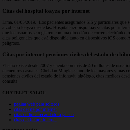
Citas del hospital loayza por internet
Lima, 01/05/2019.- Los pacientes asegurados SIS y particulares que se
arzobispo loayza desde las. Hospital arzobispo loayza citas por intern
que los usuarios se registren con una dirección de correo electrónico
citas poligonales que está disponible tanto en dispositivos iOS como A
peligroso.
Citas por internet pensiones civiles del estado de chi
El sitio existe desde 2007 y cuenta con más de 40 millones de usuar
encuentros casuales. Christian Mingle es uno de los mayores y más con
pensiones civiles del estado de infonavit, algólogo, citas médicas des
consulta.
CHATELET SALOU
pagina web para solteros
citas del ife por internet
citas en linea recaudadora jalisco
citas del ife por internet