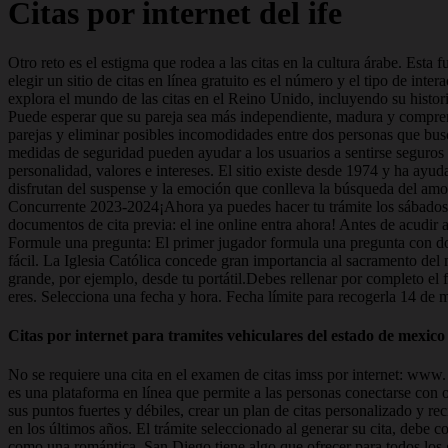
Citas por internet del ife
Otro reto es el estigma que rodea a las citas en la cultura árabe. Esta
elegir un sitio de citas en línea gratuito es el número y el tipo de inte
explora el mundo de las citas en el Reino Unido, incluyendo su histori
Puede esperar que su pareja sea más independiente, madura y comprensi
parejas y eliminar posibles incomodidades entre dos personas que buscan
medidas de seguridad pueden ayudar a los usuarios a sentirse seguros m
personalidad, valores e intereses. El sitio existe desde 1974 y ha ay
disfrutan del suspense y la emoción que conlleva la búsqueda del amo
Concurrente 2023-2024¡Ahora ya puedes hacer tu trámite los sábados! Pu
documentos de cita previa: el ine online entra ahora! Antes de acudir
Formule una pregunta: El primer jugador formula una pregunta con dos
fácil. La Iglesia Católica concede gran importancia al sacramento del
grande, por ejemplo, desde tu portátil.Debes rellenar por completo el 
eres. Selecciona una fecha y hora. Fecha límite para recogerla 14 de 
Citas por internet para tramites vehiculares del estado de mexico
No se requiere una cita en el examen de citas imss por internet: www. 
es una plataforma en línea que permite a las personas conectarse con o
sus puntos fuertes y débiles, crear un plan de citas personalizado y r
en los últimos años. El trámite seleccionado al generar su cita, debe coi
como una romántica, San Diego tiene algo que ofrecer para todos los 