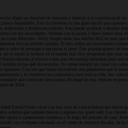
 función añade un elemento de emoción y misterio a la experiencia de las c
racciones disponibles. Esto lo convierte en una gran opción para quienes d
a, tradiciones y tendencias actuales. Esto puede ayudarle a abordar futu
va con sus necesidades. Siéntate con tu pareja y fijaos juntos unos obj
 cosas diferentes. Silver Singles tiene una interfaz fácil de usar, que fa
ientras buscan posibles parejas. El sitio utiliza un cuestionario exhau
udado a miles de personas a encontrar el amor. Este popular género de j
r, sin el miedo al rechazo en el mundo real. Hay programas que usan a
edes hacerlo al reverso o haz una cita entrega inmediata para solicitar
 al módulo revisa qué documentos. No temas tomarte las cosas con calma
 opciones. Una vez que hayas encontrado una plataforma que te interese
 matrimonio y lo considera un compromiso para toda la vida. Ine, selec
formulario que consta de cinco pasos. En lugar de eso, céntrate en presen
marzo de 2024.
Adult Friend Finder viene con una serie de características que hacen que 
tros solteros que también buscan a alguien con quien salir. Los clientes
ecibir apoyo y comentarios continuos a lo largo del proceso de citas. B
ncidir con el trámite solicitado en el centro de servicios fiscales, de lo
gustos.