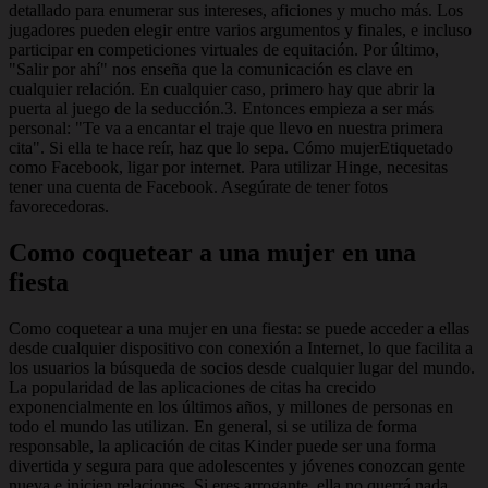
detallado para enumerar sus intereses, aficiones y mucho más. Los
jugadores pueden elegir entre varios argumentos y finales, e incluso
participar en competiciones virtuales de equitación. Por último,
"Salir por ahí" nos enseña que la comunicación es clave en
cualquier relación. En cualquier caso, primero hay que abrir la
puerta al juego de la seducción.3. Entonces empieza a ser más
personal: "Te va a encantar el traje que llevo en nuestra primera
cita". Si ella te hace reír, haz que lo sepa. Cómo mujerEtiquetado
como Facebook, ligar por internet. Para utilizar Hinge, necesitas
tener una cuenta de Facebook. Asegúrate de tener fotos
favorecedoras.
Como coquetear a una mujer en una
fiesta
Como coquetear a una mujer en una fiesta: se puede acceder a ellas
desde cualquier dispositivo con conexión a Internet, lo que facilita a
los usuarios la búsqueda de socios desde cualquier lugar del mundo.
La popularidad de las aplicaciones de citas ha crecido
exponencialmente en los últimos años, y millones de personas en
todo el mundo las utilizan. En general, si se utiliza de forma
responsable, la aplicación de citas Kinder puede ser una forma
divertida y segura para que adolescentes y jóvenes conozcan gente
nueva e inicien relaciones. Si eres arrogante, ella no querrá nada