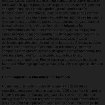
más. La excusa exacta que uses para abandonar la conversación es
irrelevante; lo que importa es que respetas los deseos de la persona
con quien coqueteas y evitas prolongar una comunicación
innecesariamente embarazosa. Ambos tienen éxito en sus carreras,
pero su relación se pone a prueba cuando sus agencias se fusionan y
se encuentran compitiendo por el mismo puesto. Tenga cuidado al
interactuar con otras personas en el sitio e informe a los
administradores de cualquier caso de acoso o abuso. El jugador
asume el papel de un protagonista que debe interactuar con varios
personajes, incluidos posibles intereses amorosos, y tomar
decisiones que afectan al desenlace de la historia. Además, también
pueden hacer nuevos amigos, entablar relaciones y encontrar
compañía en un entorno seguro y de apoyo.Transgender dating free
sites are a great way for transgender individuals to find
companionship and love. Puedes hacer un chiste sobre tu afición
favorita o sobre algo que hayas visto en la tele, pero que sea de buen
gusto.
Como coquetear a una mujer por facebook
Cuenta con más de 8 millones de afiliados y está diseñada
específicamente para personas mayores de 50 años. Para la pareja a
la que le encanta probar nuevos platos, las clases de cocina o las
rutas gastronómicas son regalos estupendos para un aniversario de
dos años. Con esta aplicación, los usuarios pueden crear un perfil