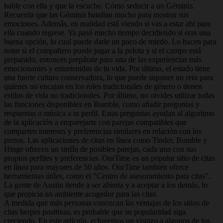
hable con ella y que la escuche. Cómo seducir a un Géminis.
Recuerda que las Géminis batallan mucho para mostrar sus
emociones. Además, en realidad está viendo si vas a estar ahí para
ella cuando regrese. Ya pasó mucho tiempo decidiendo si eras una
buena opción, lo cual puede darle un poco de miedo. Lo hacen para
notar si el compañero puede jugar a la pelota y si el campo está
preparado, entonces prepárate para una de las experiencias más
emocionantes y entretenidas de tu vida. Por último, el estado tiene
una fuerte cultura conservadora, lo que puede suponer un reto para
quienes no encajan en los roles tradicionales de género o tienen
estilos de vida no tradicionales. Por último, no olvides utilizar todas
las funciones disponibles en Bumble, como añadir preguntas y
respuestas o música a tu perfil. Estas preguntas ayudan al algoritmo
de la aplicación a emparejarte con parejas compatibles que
comparten intereses y preferencias similares en relación con los
perros. Las aplicaciones de citas en línea como Tinder, Bumble y
Hinge ofrecen un sinfín de posibles parejas, cada una con sus
propios perfiles y preferencias. OurTime es un popular sitio de citas
en línea para mayores de 50 años. OurTime también ofrece
herramientas útiles, como el "Centro de asesoramiento para citas".
La gente de Austin tiende a ser abierta y a aceptar a los demás, lo
que propicia un ambiente acogedor para las citas.
A medida que más personas conozcan las ventajas de los sitios de
citas herpes positivas, es probable que su popularidad siga
creciendo. En este artículo, echaremos un vistazo a algunos de los