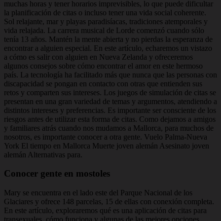
muchas horas y tener horarios imprevisibles, lo que puede dificultar
la planificación de citas o incluso tener una vida social coherente.
Sol relajante, mar y playas paradisíacas, tradiciones atemporales y
vida relajada. La carrera musical de Lorde comenzó cuando sólo
tenía 13 años. Mantén la mente abierta y no pierdas la esperanza de
encontrar a alguien especial. En este artículo, echaremos un vistazo
a cómo es salir con alguien en Nueva Zelanda y ofreceremos
algunos consejos sobre cómo encontrar el amor en este hermoso
país. La tecnología ha facilitado más que nunca que las personas con
discapacidad se pongan en contacto con otras que entienden sus
retos y comparten sus intereses. Los juegos de simulación de citas se
presentan en una gran variedad de temas y argumentos, atendiendo a
distintos intereses y preferencias. Es importante ser consciente de los
riesgos antes de utilizar esta forma de citas. Como dejamos a amigos
y familiares atrás cuando nos mudamos a Mallorca, para muchos de
nosotros, es importante conocer a otra gente. Vuelo Palma-Nueva
York El tiempo en Mallorca Muerte joven alemán Asesinato joven
alemán Alternativas para.
Conocer gente en mostoles
Mary se encuentra en el lado este del Parque Nacional de los
Glaciares y ofrece 148 parcelas, 15 de ellas con conexión completa.
En este artículo, exploraremos qué es una aplicación de citas para
transexuales, cómo funciona y algunas de las mejores opciones