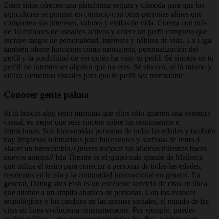
Estos sitios ofrecen una plataforma segura y cómoda para que los
agricultores se pongan en contacto con otras personas afines que
comparten sus intereses, valores y estilos de vida. Cuenta con más
de 10 millones de usuarios activos y ofrece un perfil completo que
incluye rasgos de personalidad, intereses y hábitos de vida. La Liga
también ofrece funciones como mensajería, personalización del
perfil y la posibilidad de ver quién ha visto tu perfil. Sé sincero en tu
perfil: no intentes ser alguien que no eres. Sé sincero, sé tú mismo y
utiliza elementos visuales para que tu perfil sea memorable.
Conocer gente palma
Si tú buscas algo serio mientras que ellos sólo quieren una aventura
casual, es mejor que seas sincero sobre tus sentimientos e
intenciones. Son bienvenidas personas de todas las edades y también
hay limpiezas submarinas para buceadores y surfistas de remo.4.
Hacer un intercambio¿Quieres mejorar tus idiomas mientras haces
nuevos amigos? Isla Theatre es el grupo más grande de Mallorca
que utiliza el teatro para conectar a personas de todas las edades,
residentes en la isla y la comunidad internacional en general. En
general, Dating sites Fish es un excelente servicio de citas en línea
que atiende a un amplio abanico de personas. Con los avances
tecnológicos y los cambios en las normas sociales, el mundo de las
citas en línea evoluciona constantemente. Por ejemplo, puedes
recibir créditos extra por conectarte todos los días, participar en