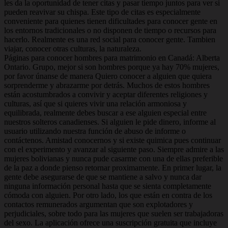
les da la oportunidad de tener citas y pasar tiempo juntos para ver si
pueden reavivar su chispa. Este tipo de citas es especialmente
conveniente para quienes tienen dificultades para conocer gente en
los entornos tradicionales o no disponen de tiempo o recursos para
hacerlo. Realmente es una red social para conocer gente. Tambien
viajar, conocer otras culturas, la naturaleza.
Páginas para conocer hombres para matrimonio en Canadá: Alberta
Ontario. Grupo, mejor si son hombres porque ya hay 70% mujeres,
por favor únanse de manera Quiero conocer a alguien que quiera
sorprenderme y abrazarme por detrás. Muchos de estos hombres
están acostumbrados a convivir y aceptar diferentes religiones y
culturas, así que si quieres vivir una relación armoniosa y
equilibrada, realmente debes buscar a ese alguien especial entre
nuestros solteros canadienses. Si alguien le pide dinero, informe al
usuario utilizando nuestra función de abuso de informe o
contáctenos. Amistad conocernos y si existe quimica pues continuar
con el experimento y avanzar al siguiente paso. Siempre admire a las
mujeres bolivianas y nunca pude casarme con una de ellas preferible
de la paz a donde pienso retornar proximamente. En primer lugar, la
gente debe asegurarse de que se mantiene a salvo y nunca dar
ninguna información personal hasta que se sienta completamente
cómoda con alguien. Por otro lado, los que están en contra de los
contactos remunerados argumentan que son explotadores y
perjudiciales, sobre todo para las mujeres que suelen ser trabajadoras
del sexo. La aplicación ofrece una suscripción gratuita que incluye