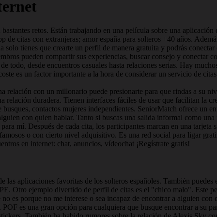
ternet
bastantes retos. Están trabajando en una película sobre una aplicación d
 de citas con extranjeras; amor españa para solteros +40 años. Además, 
la solo tienes que crearte un perfil de manera gratuita y podrás conecta
ros pueden compartir sus experiencias, buscar consejo y conectar con o
e todo, desde encuentros casuales hasta relaciones serias. Hay muchos s
oste es un factor importante a la hora de considerar un servicio de citas.
a relación con un millonario puede presionarte para que rindas a su nive
 relación duradera. Tienen interfaces fáciles de usar que facilitan la c
que busques, contactos mujeres independientes. SeniorMatch ofrece un e
guien con quien hablar. Tanto si buscas una salida informal como una
para mí. Después de cada cita, los participantes marcan en una tarjeta s
mosos o con cierto nivel adquisitivo. Es una red social para ligar gratis
entros en internet: chat, anuncios, vídeochat ¡Regístrate gratis!
 las aplicaciones favoritas de los solteros españoles. También puedes e
. Otro ejemplo divertido de perfil de citas es el "chico malo". Este per
e no es porque no me interese o sea incapaz de encontrar a alguien con 
POF es una gran opción para cualquiera que busque encontrar a su parej
 y stickers. También ha habido rumores sobre la relación de Alexis Sky c