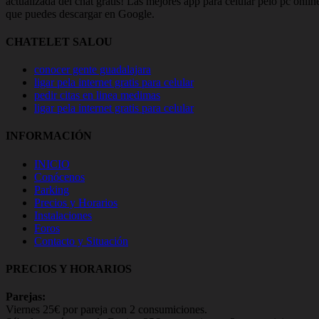
actualizada del chat gratis! Las mejores app para celular pelo pc onl
que puedes descargar en Google.
CHATELET SALOU
conocer gente guadalajara
ligar pela internet gratis para celular
pedir citas en linea medimas
ligar pela internet gratis para celular
INFORMACIÓN
INICIO
Conócenos
Parking
Precios y Horarios
Instalaciones
Foros
Contacto y Situación
PRECIOS Y HORARIOS
Parejas:
Viernes 25€ por pareja con 2 consumiciones.