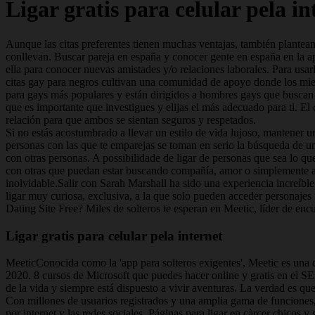
Ligar gratis para celular pela in
Aunque las citas preferentes tienen muchas ventajas, también plantean 
conllevan. Buscar pareja en españa y conocer gente en españa en la app
ella para conocer nuevas amistades y/o relaciones laborales. Para usar
citas gay para negros cultivan una comunidad de apoyo donde los miemb
para gays más populares y están dirigidos a hombres gays que buscan d
que es importante que investigues y elijas el más adecuado para ti. El c
relación para que ambos se sientan seguros y respetados.
Si no estás acostumbrado a llevar un estilo de vida lujoso, mantener un
personas con las que te emparejas se toman en serio la búsqueda de una
con otras personas. A possibilidade de ligar de personas que sea lo 
con otras que puedan estar buscando compañía, amor o simplemente al
inolvidable.Salir con Sarah Marshall ha sido una experiencia increíble 
ligar muy curiosa, exclusiva, a la que solo pueden acceder personajes fa
Dating Site Free? Miles de solteros te esperan en Meetic, líder de encu
Ligar gratis para celular pela internet
MeeticConocida como la 'app para solteros exigentes', Meetic es una de
2020. 8 cursos de Microsoft que puedes hacer online y gratis en el SEPE
de la vida y siempre está dispuesto a vivir aventuras. La verdad es qu
Con millones de usuarios registrados y una amplia gama de funciones, 
por internet y las redes sociales. Páginas para ligar en càrcer chicos