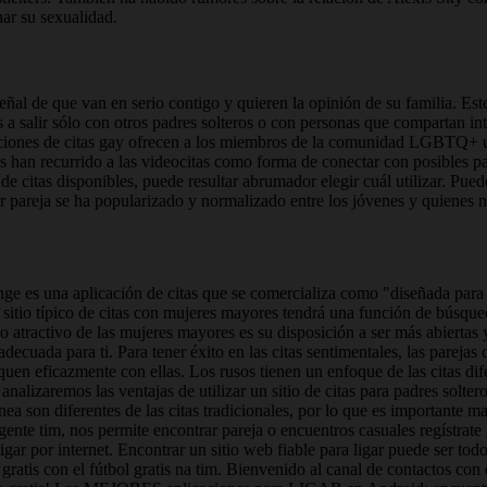
ar su sexualidad.
s señal de que van en serio contigo y quieren la opinión de su familia. Es
s a salir sólo con otros padres solteros o con personas que compartan in
aciones de citas gay ofrecen a los miembros de la comunidad LGBTQ+ un
n recurrido a las videocitas como forma de conectar con posibles parej
e citas disponibles, puede resultar abrumador elegir cuál utilizar. Puede
r pareja se ha popularizado y normalizado entre los jóvenes y quienes n
inge es una aplicación de citas que se comercializa como "diseñada para 
n sitio típico de citas con mujeres mayores tendrá una función de búsqued
tro atractivo de las mujeres mayores es su disposición a ser más abiertas 
a adecuada para ti. Para tener éxito en las citas sentimentales, las pare
quen eficazmente con ellas. Los rusos tienen un enfoque de las citas dif
, analizaremos las ventajas de utilizar un sitio de citas para padres sol
ínea son diferentes de las citas tradicionales, por lo que es importante m
gente tim, nos permite encontrar pareja o encuentros casuales regístrate
igar por internet. Encontrar un sitio web fiable para ligar puede ser tod
gratis con el fútbol gratis na tim. Bienvenido al canal de contactos con