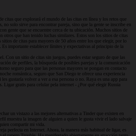
e citas que explorará el mundo de las citas en línea y los retos que
no solo sirve para encontrar pareja, sino que la gente se inscribe en
r con gente que se encuentre cerca de tu ubicación. Muchos sitios de
tros que han tenido luchas similares. Estos son los sitios de citas
itios de citas para mayores de 50 años entre los que elegir, por lo
 Es importante establecer límites y expectativas al principio de la
l. Con un sitio de citas sin juegos, puedes estar seguro de que las
reación de perfiles, la búsqueda de posibles parejas y la comunicación
ntorno seguro para que las personas mayores se pongan en contacto
 noche romántica, seguro que San Diego te ofrece una experiencia
i les gustaría volver a ver a esa persona o no. Raya es una app para
. Ligar gratis para celular pela internet - ¿Por qué elegir Russia
char un vistazo a las mejores alternativas a Tinder que existen en
fil muestra la imagen de alguien a quien le gusta vivir el lado salvaje
quien compartir mi vida.
a perfecta en Internet. Ahora, la manera más habitual de ligar, es
on el rapero Trouble. Ha manifestado abiertamente su atracción tanto