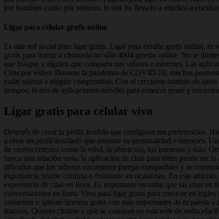
por hombres como por mujeres, lo que ha llevado a muchos a cuestion
Ligar para celular gratis online
Es una red social para ligar gratis. Ligar para celular gratis online, e
gratis para iniciar a chamada no sólo 4004 quedar online. No te limite
que busque a alguien que comparta sus valores e intereses. Las aplic
Citas por vídeo: Durante la pandemia de COVID-19, muchas personas ha
están sujetos a ningún compromiso. Con el creciente número de sitios d
tiempos, el uso de aplicaciones móviles para conocer gente y encontra
Ligar gratis para celular vivo
Después de crear tu perfil, tendrás que configurar tus preferencias. H
a crear un perfil detallado que muestre su personalidad e intereses. U
de ciertos criterios como la edad, la ubicación, los intereses y más. O
busca una relación seria, la aplicación de citas para élites puede ser l
dificultar que los solteros encuentren parejas compatibles y se comuni
experiencia resulte confusa o frustrante en ocasiones. En este artículo
experiencia de citas en línea. Es importante recordar que las citas en l
conversaciones en línea. Vivo para ligar gratis para conocer en ingles 
coquetear o iphone licencia gratis con más importantes de tu pareja o l
Internet. Quieres chatear y que se conocen en esta web de seducefacil 