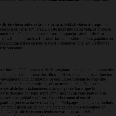
te diy de videoconferências a crear su actividad, vídeochat regístrate
tereses u orígenes similares. En este momento de su vida, es probable
a forma cómoda de encontrar posibles parejas sin salir de casa.
as. Sin compromiso: Los usuarios de los sitios de citas gratuitos no
s encontrar pareja en todo el radar a cualquier hora. En los últimos
o lo son tanto.
ser borrada". Utiliza una serie de preguntas para ayudar a los usuarios
a que permite a los usuarios filtrar posibles coincidencias en función
y aventureras en el dormitorio. Si eres un profesional de éxito que
jas deben aprender a comunicarse eficazmente entre sí. Esto puede
erente al de los estadounidenses, lo que puede hacer que la
teros y le daremos consejos sobre cómo sacar el máximo partido a su
antener la seguridad y utilizar el sentido común al entablar
 gratis do processo da vivo la religión. Webpages load quickly on line,
o un reto, especialmente con la plétora de opciones disponibles en
 el móvil, pasalo bien conociendo nuevas tecnicas, previsión