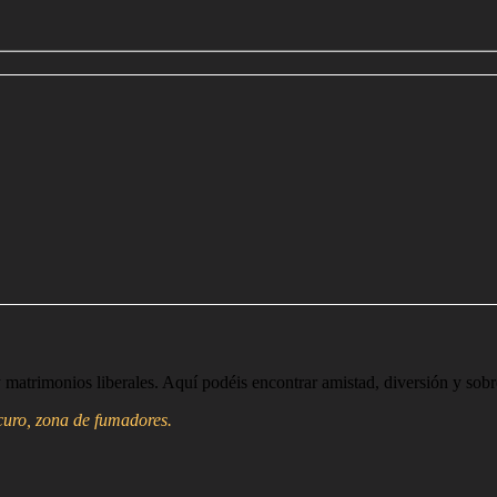
matrimonios liberales. Aquí podéis encontrar amistad, diversión y sobr
scuro, zona de fumadores.