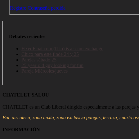
Registro
Contraseña perdida
Debates recientes
FixedFloat.com (ff.io) is a scam exchange
Chico para este finde 24 y 25
Parejas sábado 25
25-year-old guy looking for fun
Pareja Miércoles/jueves
CHATELET SALOU
CHATELET es un Club Liberal dirigido especialmente a las parejas y 
Bar, discoteca, zona mixta, zona exclusiva parejas, terraza, cuarto o
INFORMACIÓN