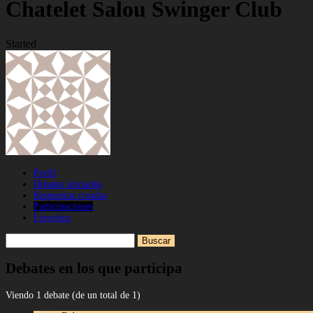
Chatelet Salou Swinger Club
Started
Perfil
Debates iniciados
Respuestas creadas
Participaciones
Favoritos
Buscar
debates:
Debates en los que participa
Viendo 1 debate (de un total de 1)