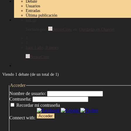
Debate
Usuarios
Entradas
Última publicación
loli cp
Iniciado por:
BernieCiree
en:
Quedadas en Chatelet
1
1
hace 1 año, 9 meses
BernieCiree
Viendo 1 debate (de un total de 1)
Acceder
Nombre de usuario:
Contraseña:
Recordar mi contraseña
Acceder
Connect with: